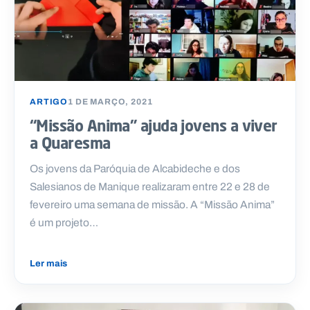
ARTIGO
1 DE MARÇO, 2021
“Missão Anima” ajuda jovens a viver
a Quaresma
Os jovens da Paróquia de Alcabideche e dos
Salesianos de Manique realizaram entre 22 e 28 de
fevereiro uma semana de missão. A “Missão Anima”
é um projeto…
Ler mais