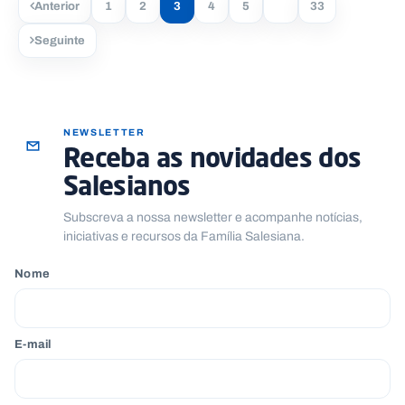
Anterior
1
2
3
4
5
…
33
Seguinte
NEWSLETTER
Receba as novidades dos
Salesianos
Subscreva a nossa newsletter e acompanhe notícias,
iniciativas e recursos da Família Salesiana.
Nome
E-mail