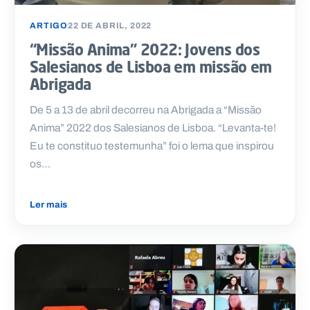
.
p
ARTIGO
22 DE ABRIL, 2022
t
“Missão Anima” 2022: Jovens dos
Salesianos de Lisboa em missão em
A
C
Abrigada
g
o
e
n
De 5 a 13 de abril decorreu na Abrigada a “Missão
n
t
d
a
Anima” 2022 dos Salesianos de Lisboa. “Levanta-te!
a
c
Eu te constituo testemunha” foi o lema que inspirou
t
o
os…
s
N
e
Ler mais
w
s
l
e
tt
e
r