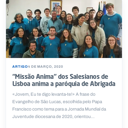
ARTIGO
4 DE MARÇO, 2020
“Missão Anima” dos Salesianos de
Lisboa anima a paróquia de Abrigada
«Jovem, Eu te digo levanta-te!» A frase do
Evangelho de São Lucas, escolhida pelo Papa
Francisco como tema para a Jornada Mundial da
Juventude diocesana de 2020, orientou…