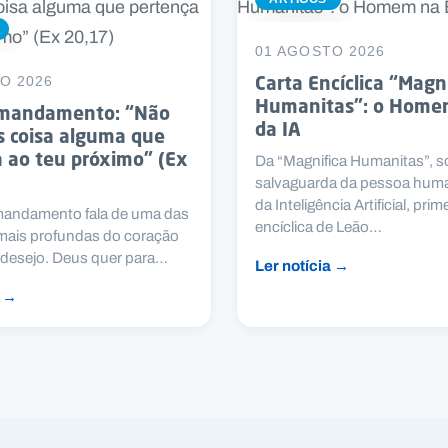
01 AGOSTO 2026
Carta Encíclica “Magn
O 2026
Humanitas”: o Home
mandamento: “Não
da IA
s coisa alguma que
 ao teu próximo” (Ex
Da “Magnifica Humanitas”, s
salvaguarda da pessoa hum
da Inteligência Artificial, prim
andamento fala de uma das
encíclica de Leão…
 mais profundas do coração
desejo. Deus quer para…
Ler notícia →
a →