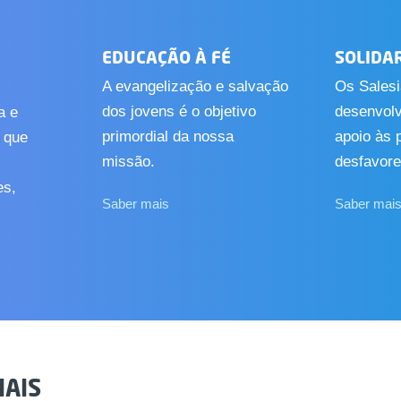
EDUCAÇÃO À FÉ
SOLIDA
A evangelização e salvação
Os Sales
dos jovens é o objetivo
desenvolv
a e
primordial da nossa
apoio às 
, que
missão.
desfavore
es,
Saber mais
Saber mai
IAIS