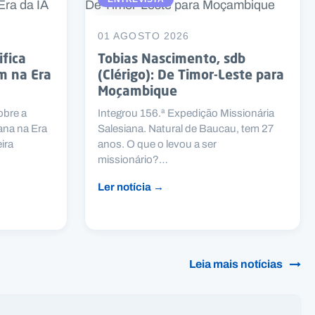
01 AGOSTO 2026
ifica
Tobias Nascimento, sdb
m na Era
(Clérigo): De Timor-Leste para
Moçambique
obre a
Integrou 156.ª Expedição Missionária
ana na Era
Salesiana. Natural de Baucau, tem 27
eira
anos. O que o levou a ser
missionário?…
Ler notícia →
Leia mais notícias