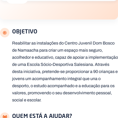
.
p
t
A
C
OBJETIVO
g
o
e
n
n
t
Reabilitar as instalações do Centro Juvenil Dom Bosco
d
a
de Namaacha para criar um espaço mais seguro,
a
c
t
acolhedor e educativo, capaz de apoiar a implementação
o
s
de uma Escola Sócio-Desportiva Salesiana. Através
desta iniciativa, pretende-se proporcionar a 90 crianças e
N
e
jovens um acompanhamento integral que una o
w
s
desporto, o estudo acompanhado e a educação para os
l
valores, promovendo o seu desenvolvimento pessoal,
e
tt
social e escolar.
e
r
QUEM ESTÁ A AJUDAR?