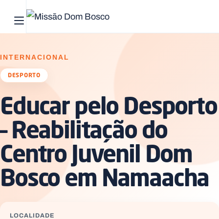
Abrir menu principal
Pesquisar no site
INTERNACIONAL
Início
DESPORTO
Educar pelo Desporto
Quem
somos
– Reabilitação do
O
Centro Juvenil Dom
que
fazemos
Bosco em Namaacha
Recursos
Notícias
LOCALIDADE