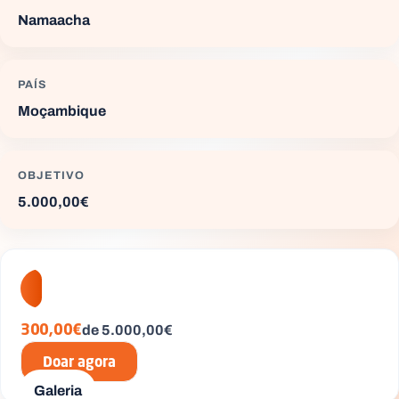
Namaacha
PAÍS
P
O
Moçambique
R
T
A
L
N
A
OBJETIVO
C
I
5.000,00€
O
N
A
L
S
a
l
e
s
de 5.000,00€
i
300,00€
a
n
Doar agora
o
Galeria
s