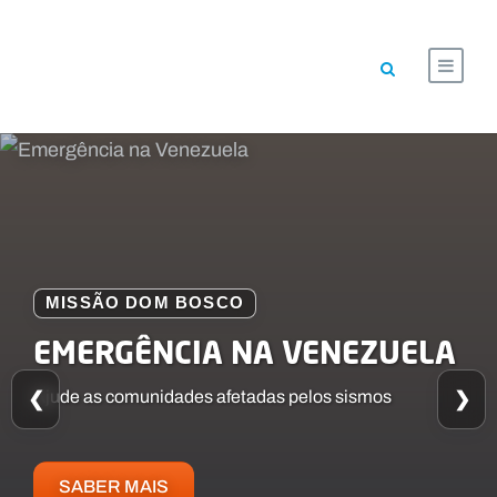
CAMPANHA
MISSÃO DOM BOSCO
MISSÃO DOM BOSCO
DA RECICLAGEM À MISSÃO
EMERGÊNCIA NA VENEZUELA
Fundo Solidário Salesiano
❮
Pequenos gestos, grandes missões
Ajude as comunidades afetadas pelos sismos
❯
SABER MAIS
SABER MAIS
SABER MAIS