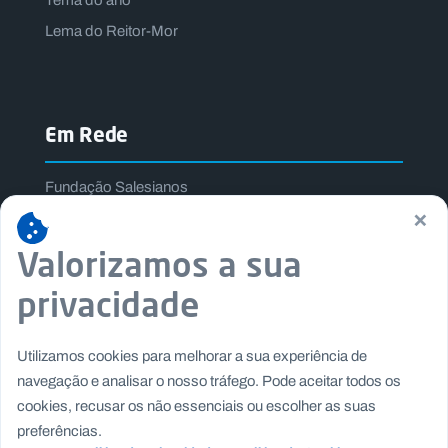
Lema do Reitor-Mor
Em Rede
Fundação Salesianos
×
Salesianos Editora
Família Salesiana
Valorizamos a sua
Missão Dom Bosco
privacidade
Jogos Nacionais Salesianos
Utilizamos cookies para melhorar a sua experiência de
navegação e analisar o nosso tráfego. Pode aceitar todos os
cookies, recusar os não essenciais ou escolher as suas
preferências.