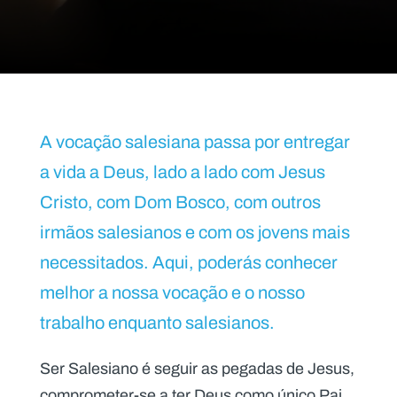
P
O
R
T
A vocação salesiana passa por entregar
A
L
N
a vida a Deus, lado a lado com Jesus
A
C
I
Cristo, com Dom Bosco, com outros
O
N
A
irmãos salesianos e com os jovens mais
L
S
necessitados. Aqui, poderás conhecer
a
l
melhor a nossa vocação e o nosso
e
s
trabalho enquanto salesianos.
i
a
n
Ser Salesiano é seguir as pegadas de Jesus,
o
s
comprometer-se a ter Deus como único Pai,