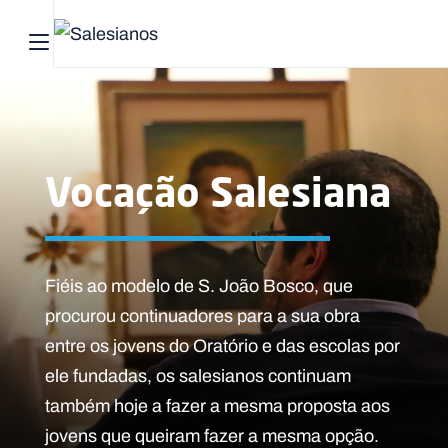
Abrir menu principal
Pesquisar no site
Início
Vocação Salesiana
Quem
somos
O
Fiéis ao modelo de S. João Bosco, que
que
procurou continuadores para a sua obra
fazemos
entre os jovens do Oratório e das escolas por
ele fundadas, os salesianos continuam
Recursos
também hoje a fazer a mesma proposta aos
Notícias
jovens que queiram fazer a mesma opção.