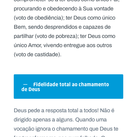
.
procurando e obedecendo à Sua vontade
p
t
(voto de obediência); ter Deus como único
Bem, sendo desprendidos e capazes de
A
C
partilhar (voto de pobreza); ter Deus como
g
o
único Amor, vivendo entregue aos outros
e
n
n
t
(voto de castidade).
d
a
a
c
t
o
s
N
Fidelidade total ao chamamento
e
de Deus
w
s
l
e
Deus pede a resposta total a todos! Não é
tt
e
dirigido apenas a alguns. Quando uma
r
vocação ignora o chamamento que Deus te