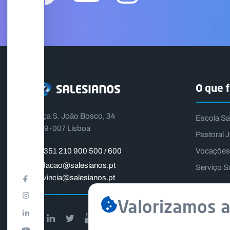
O que 
Praça S. João Bosco, 34
Escola Sa
1399-007 Lisboa
Pastoral J
Vocações
+351 210 900 500 / 600
fundacao@salesianos.pt
Serviço S
provincia@salesianos.pt
Valorizamos a