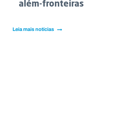
além-fronteiras
Leia mais notícias
AR PARA TI.
ema pastoral para 2025/2026 nos ambientes e
 de Maria Auxiliadora, em Portugal.