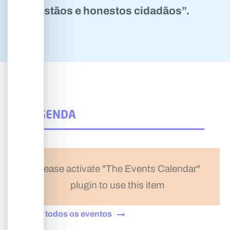
cristãos e honestos cidadãos”.
AGENDA
Please activate "The Events Calendar"
plugin to use this item
Ver todos os eventos