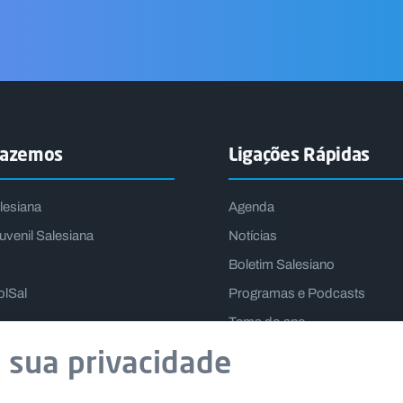
fazemos
Ligações Rápidas
lesiana
Agenda
uvenil Salesiana
Notícias
Boletim Salesiano
olSal
Programas e Podcasts
Tema do ano
Lema do Reitor-Mor
 sua privacidade