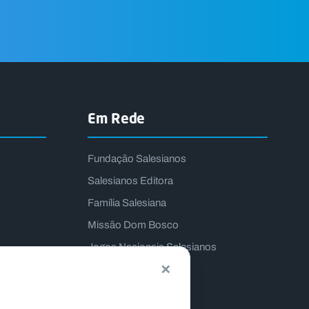
Em Rede
Fundação Salesianos
Salesianos Editora
Família Salesiana
Missão Dom Bosco
Jogos Nacionais Salesianos
×