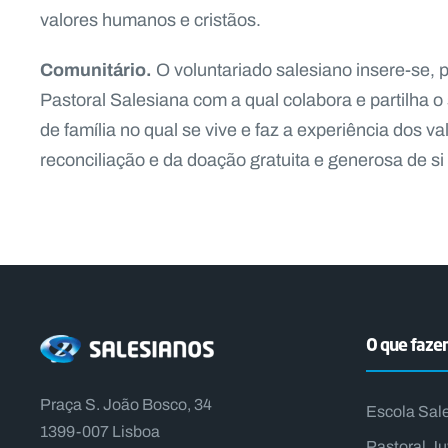
valores humanos e cristãos.
Comunitário.
O voluntariado salesiano insere-se,
Pastoral Salesiana com a qual colabora e partilha o 
de família no qual se vive e faz a experiência dos va
reconciliação e da doação gratuita e generosa de s
O que faz
Praça S. João Bosco, 34
Escola Sal
1399-007 Lisboa
Pastoral Ju