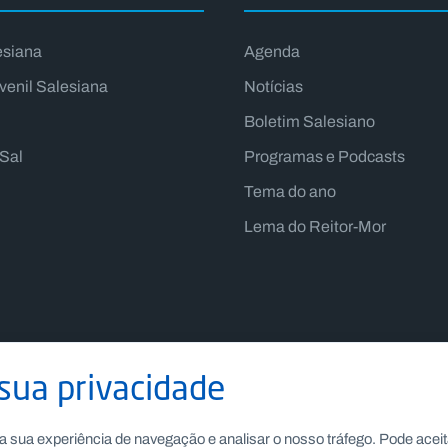
esiana
Agenda
venil Salesiana
Notícias
Boletim Salesiano
lSal
Programas e Podcasts
Tema do ano
Lema do Reitor-Mor
sua privacidade
Recrutamento
|
Canal de Denúncia Interno
a sua experiência de navegação e analisar o nosso tráfego. Pode aceit