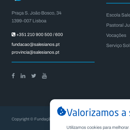
Praça S. João Bosco, 34
Escola Sal
1399-007 Lisboa
Pastoral Ju
+351 210 900 500 / 600
Vocações
fundacao@salesianos.pt
Serviço So
provincia@salesianos.pt
Valorizamos a 
Copyright © Fundação Salesianos
Utilizamos cookies para melhorar 