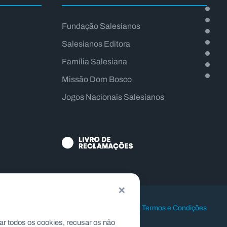
Fundação Salesianos
Salesianos Editora
Família Salesiana
Missão Dom Bosco
Jogos Nacionais Salesianos
×
|
Politica de Privacidade
|
Politica de Cookies
|
Termos e Condições
ar todos os cookies, recusar os não