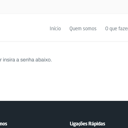
Início
Quem somos
O que faz
r insira a senha abaixo.
emos
Ligações Rápidas