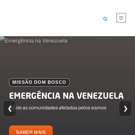
CAMPANHA
MISSÃO DOM BOSCO
MISSÃO DOM BOSCO
DA RECICLAGEM À MISSÃO
EMERGÊNCIA NA VENEZUELA
Fundo Solidário Salesiano
❮
Pequenos gestos, grandes missões
Ajude as comunidades afetadas pelos sismos
❯
SABER MAIS
SABER MAIS
SABER MAIS