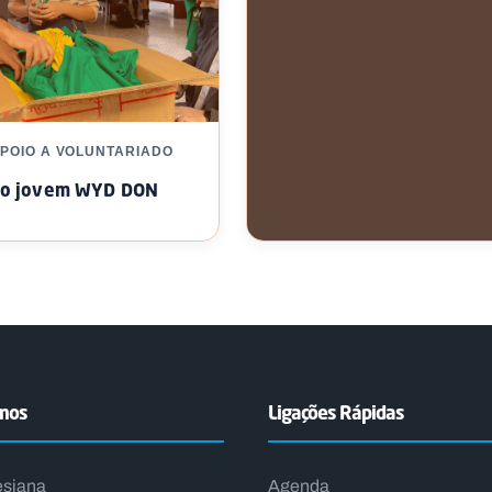
APOIO A VOLUNTARIADO
do jovem WYD DON
INTERNACIONAL / APOIO A
VOLUNTARIADO
Jovens em Missão – Moça
emos
Ligações Rápidas
esiana
Agenda