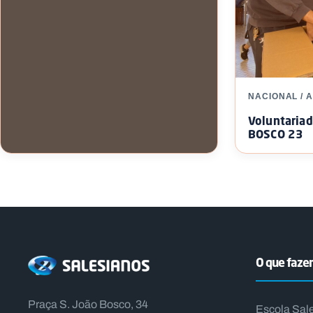
NACIONAL / 
Voluntaria
BOSCO 23
INTERNACIONAL / APOIO A
VOLUNTARIADO
Jovens em Missão – México
O que faz
Praça S. João Bosco, 34
Escola Sal