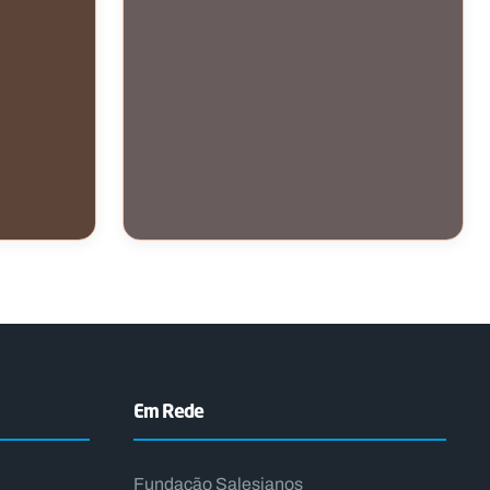
INTERNACIONAL / APOIO A
VOLUNTARIADO
mbique
Jovens em Missão – Cabo Verde
Em Rede
Fundação Salesianos