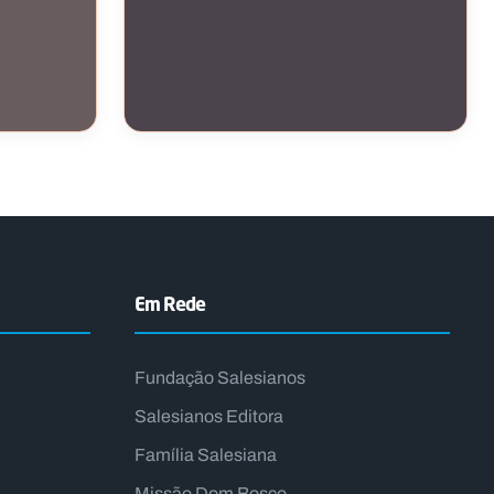
INTERNACIONAL / APOIO A
VOLUNTARIADO
Verde
Jovens em Missão – Angola
Em Rede
Fundação Salesianos
Salesianos Editora
Família Salesiana
Missão Dom Bosco