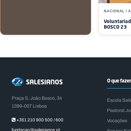
NACIONAL / 
Voluntaria
BOSCO 23
INTERNACIONAL / APOIO A
VOLUNTARIADO
Jovens em Missão – México
O que faz
Praça S. João Bosco, 34
Escola Sal
1399-007 Lisboa
Pastoral Ju
+351 210 900 500 / 600
Vocações
fundacao@salesianos.pt
Serviço So