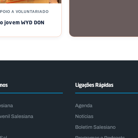
APOIO A VOLUNTARIADO
do jovem WYD DON
INTERNACIONAL / APOIO A
VOLUNTARIADO
Jovens em Missão – Cabo 
emos
Ligações Rápidas
esiana
Agenda
venil Salesiana
Notícias
Boletim Salesiano
lSal
Programas e Podcasts