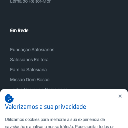
Lema do Reitor-Mor
Em Rede
Fundação Salesianos
Salesianos Editora
Família Salesiana
Missão Dom Bosco
Jogos Nacionais Salesianos
×
Valorizamos a sua privacidade
Utilizamos cookies para melhorar a sua experiência de
navegação e analisar o nosso tráfego. Pode aceitar todos os