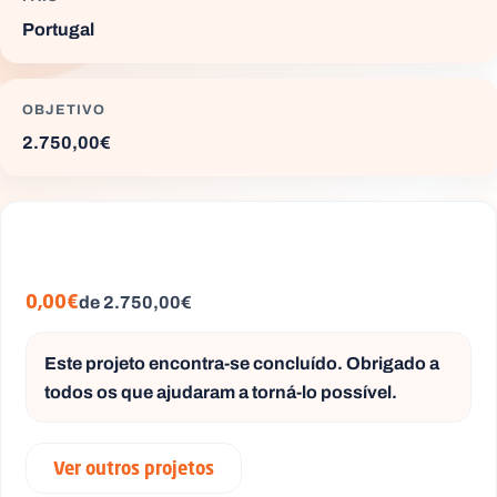
Portugal
OBJETIVO
P
O
2.750,00€
R
T
A
L
N
A
C
I
O
N
A
L
de 2.750,00€
0,00€
S
a
l
Este projeto encontra-se concluído. Obrigado a
e
s
todos os que ajudaram a torná-lo possível.
i
a
n
Ver outros projetos
o
s