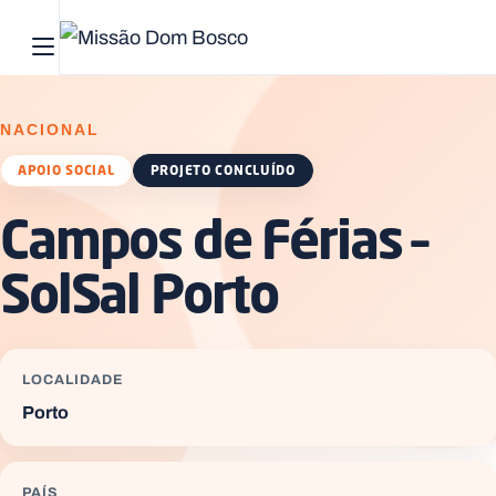
Abrir menu principal
Pesquisar no site
NACIONAL
Início
APOIO SOCIAL
PROJETO CONCLUÍDO
Campos de Férias –
Quem
somos
SolSal Porto
O
que
fazemos
LOCALIDADE
Porto
Recursos
Notícias
PAÍS