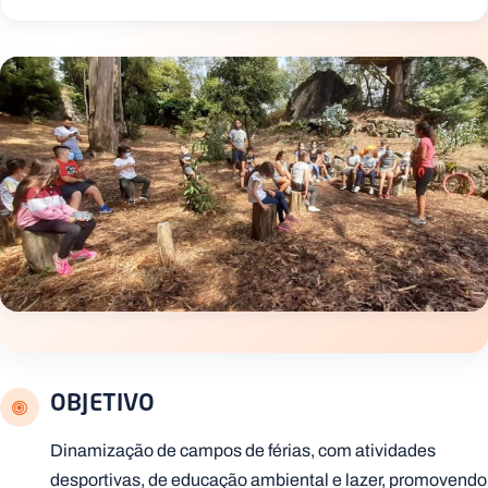
.
p
t
A
C
g
o
e
n
n
t
d
a
a
c
t
o
s
N
e
w
s
l
e
OBJETIVO
tt
e
r
Dinamização de campos de férias, com atividades
desportivas, de educação ambiental e lazer, promovendo