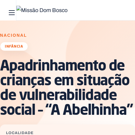
Abrir menu principal
Pesquisar no site
NACIONAL
Início
INFÂNCIA
Apadrinhamento de
Quem
somos
crianças em situação
O
de vulnerabilidade
que
fazemos
social – “A Abelhinha”
Recursos
Notícias
LOCALIDADE