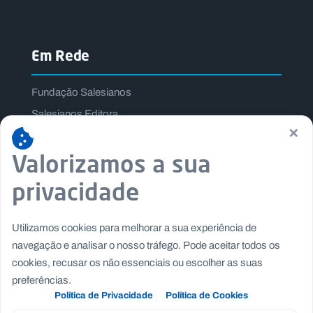
Em Rede
Fundação Salesianos
Salesianos Editora
×
Família Salesiana
Valorizamos a sua
Missão Dom Bosco
Jogos Nacionais Salesianos
privacidade
Utilizamos cookies para melhorar a sua experiência de
navegação e analisar o nosso tráfego. Pode aceitar todos os
cookies, recusar os não essenciais ou escolher as suas
preferências.
Política de Privacidade
Política de Cookies