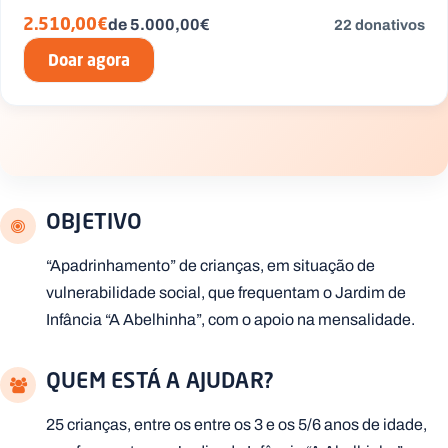
.
de 5.000,00€
2.510,00€
22 donativos
p
t
Doar agora
A
C
g
o
e
n
n
t
d
a
a
c
t
OBJETIVO
o
s
“Apadrinhamento” de crianças, em situação de
N
vulnerabilidade social, que frequentam o Jardim de
e
w
Infância “A Abelhinha”, com o apoio na mensalidade.
s
l
e
tt
QUEM ESTÁ A AJUDAR?
e
r
25 crianças, entre os entre os 3 e os 5/6 anos de idade,