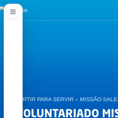
Abrir menu principal
sar no site
PARTIR PARA SERVIR – MISSÃO SALE
VOLUNTARIADO MI