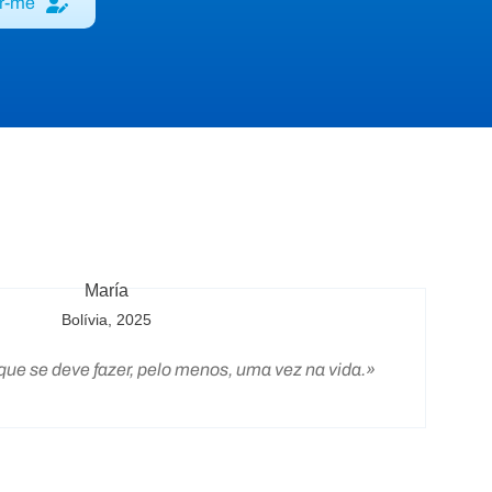
er-me
María
Bolívia, 2025
ue se deve fazer, pelo menos, uma vez na vida.»