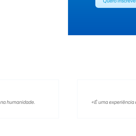
Quero inscrev
é na humanidade.
«É uma experiência q