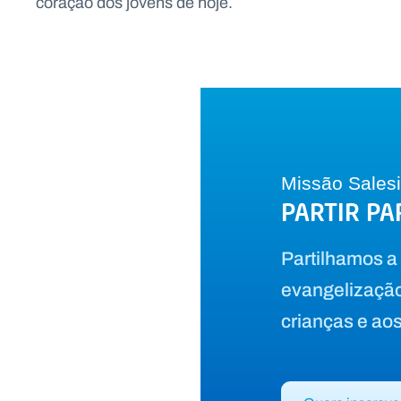
coração dos jovens de hoje.
Missão Sales
PARTIR PA
Partilhamos a 
evangelização
crianças e aos