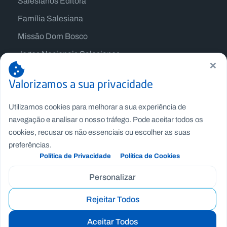
Salesianos Editora
Família Salesiana
Missão Dom Bosco
Jogos Nacionais Salesianos
×
Valorizamos a sua privacidade
Utilizamos cookies para melhorar a sua experiência de
navegação e analisar o nosso tráfego. Pode aceitar todos os
cookies, recusar os não essenciais ou escolher as suas
preferências.
Política de Privacidade
Política de Cookies
Personalizar
Copyright © Fundação Salesianos
Rejeitar Todos
Recrutamento
|
Canal de Denúncia Interno
|
Politica de
Privacidade
|
Politica de Cookies
|
Termos e Condições
Aceitar Todos