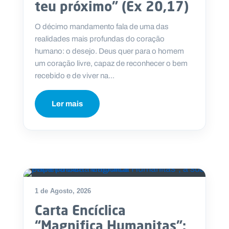
teu próximo” (Ex 20,17)
.
p
t
O décimo mandamento fala de uma das
realidades mais profundas do coração
humano: o desejo. Deus quer para o homem
A
C
um coração livre, capaz de reconhecer o bem
g
o
e
n
recebido e de viver na...
n
t
d
a
a
c
Ler mais
t
o
s
N
e
w
s
l
e
tt
1 de Agosto, 2026
e
r
Carta Encíclica
“Magnifica Humanitas”: