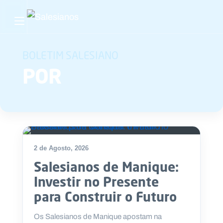
Abrir menu principal
Pesquisar no site
BOLETIM SALESIANO
POR
Início
Quem
somos
O
2 de Agosto, 2026
que
Salesianos de Manique:
fazemos
Investir no Presente
Recursos
para Construir o Futuro
Notícias
Os Salesianos de Manique apostam na