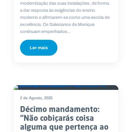
modernização das suas instalações, de forma
a dar resposta às exigências do ensino
moderno e afirmarem-se como uma escola de
excelência. Os Salesianos de Manique
continuam empenhados...
P
O
R
T
A
Ler mais
L
N
A
C
I
O
N
A
L
S
a
l
e
2 de Agosto, 2026
s
Décimo mandamento:
i
a
“Não cobiçarás coisa
n
o
alguma que pertença ao
s