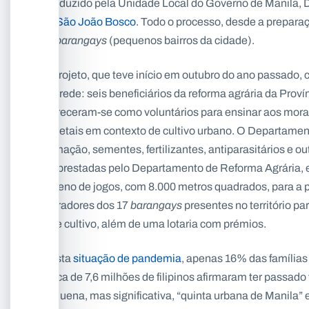
conduzido pela Unidade Local do Governo de Manila, D
de
São João Bosco
. Todo o processo, desde a preparaçã
17
barangays
(pequenos bairros da cidade).
O projeto, que teve início em outubro do ano passado,
em rede: seis beneficiários da reforma agrária da Proví
ofereceram-se como voluntários para ensinar aos morado
vegetais em contexto de cultivo urbano. O Departamento
formação, sementes, fertilizantes, antiparasitários e o
emprestadas pelo Departamento de Reforma Agrária, e
terreno de jogos, com 8.000 metros quadrados, para a p
moradores dos 17
barangays
presentes no território pa
e de cultivo, além de uma lotaria com prémios.
Nesta
situação de pandemia
, apenas 16% das famílias
cerca de 7,6 milhões de filipinos afirmaram ter passad
pequena, mas significativa, “quinta urbana de Manila” 