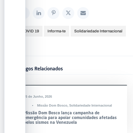
COVID 19
Informa-te
Solidariedade Internacional
Artigos Relacionados
DESTAQUE
25 de Junho, 2026
•
Missão Dom Bosco
,
Solidariedade Internacional
Missão Dom Bosco lança campanha de
emergência para apoiar comunidades afetadas
pelos sismos na Venezuela