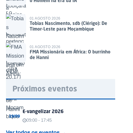
o Homem na Era da IA
01 AGOSTO 2026
Tobias Nascimento, sdb (Clérigo): De
Timor-Leste para Moçambique
01 AGOSTO 2026
FMA Missionária em África: O burrinho
de Hanni
Próximos eventos
E-vangelizar 2026
19/09
09:00 - 17:45
Ver todos os eventos →