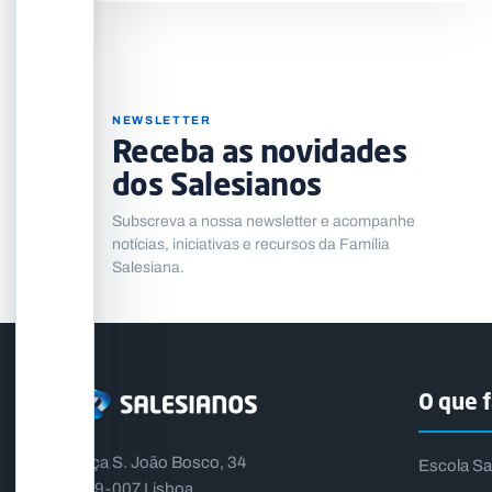
NEWSLETTER
Receba as novidades
dos Salesianos
Subscreva a nossa newsletter e acompanhe
notícias, iniciativas e recursos da Família
Salesiana.
O que 
Praça S. João Bosco, 34
Escola Sa
1399-007 Lisboa