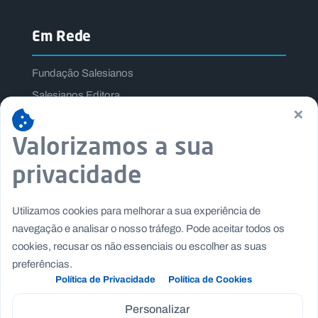
Em Rede
Fundação Salesianos
Salesianos Editora
×
Família Salesiana
Valorizamos a sua
Missão Dom Bosco
Jogos Nacionais Salesianos
privacidade
Utilizamos cookies para melhorar a sua experiência de
navegação e analisar o nosso tráfego. Pode aceitar todos os
cookies, recusar os não essenciais ou escolher as suas
preferências.
Política de Privacidade
Política de Cookies
Personalizar