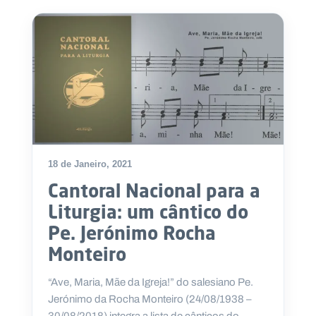
.
p
t
A
C
g
o
e
n
n
t
d
a
a
c
t
o
18 de Janeiro, 2021
s
Cantoral Nacional para a
N
e
Liturgia: um cântico do
w
s
Pe. Jerónimo Rocha
l
Monteiro
e
tt
e
“Ave, Maria, Mãe da Igreja!” do salesiano Pe.
r
Jerónimo da Rocha Monteiro (24/08/1938 –