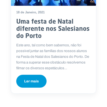
18 de Janeiro, 2021
Uma festa de Natal
P
diferente nos Salesianos
O
R
do Porto
T
A
L
N
Este ano, tal como bem sabemos, não foi
A
C
possível juntar as famílias dos nossos alunos
I
O
na Festa de Natal dos Salesianos do Porto. De
N
A
forma a superar esse obstáculo resolvemos
L
S
filmar os diversos espetáculos...
a
l
e
Ler mais
s
i
a
n
o
s