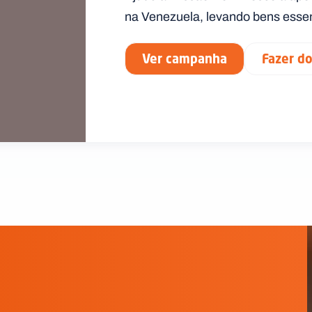
na Venezuela, levando bens essen
Ver campanha
Fazer d