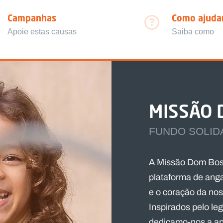
Campanhas
Como ajuda
Apoie estas causas
Saiba como
MISSÃO 
FUNDO SOLID
A Missão Dom Bosc
plataforma de ang
e o coração da no
Inspirados pelo le
dedicamo-nos a ap