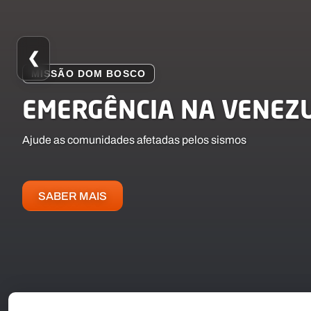
❮
CAMPANHA
MISSÃO DOM BOSCO
DA RECICLAGEM À MISS
EMERGÊNCIA NA VENEZ
MISSÃO DOM BOSCO
Pequenos gestos, grandes missões
Ajude as comunidades afetadas pelos sismos
Fundo Solidário Salesiano
SABER MAIS
SABER MAIS
SABER MAIS