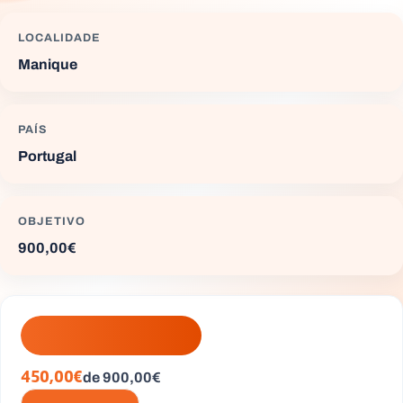
LOCALIDADE
Manique
P
O
R
PAÍS
T
A
L
Portugal
N
A
C
I
O
N
OBJETIVO
A
L
900,00€
S
a
l
e
s
i
a
n
de 900,00€
450,00€
o
s