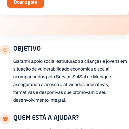
Doar agora
.
p
t
A
C
g
o
e
n
n
t
OBJETIVO
d
a
a
c
t
Garantir apoio social estruturado a crianças e jovens em
o
situação de vulnerabilidade económica e social
s
acompanhados pelo Serviço SolSal de Manique,
N
e
assegurando o acesso a atividades educativas,
w
formativas e desportivas que promovam o seu
s
l
desenvolvimento integral.
e
tt
e
r
QUEM ESTÁ A AJUDAR?