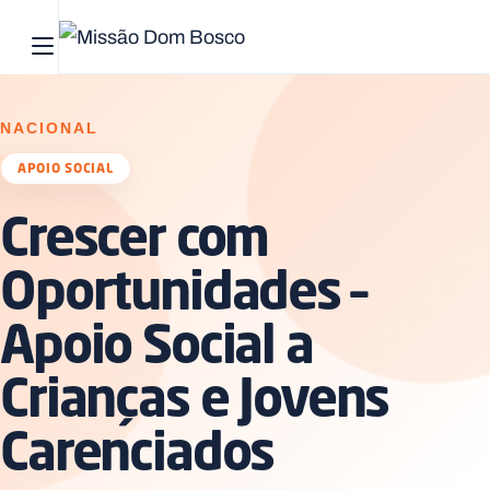
Abrir menu principal
Pesquisar no site
NACIONAL
Início
APOIO SOCIAL
Crescer com
Quem
somos
Oportunidades –
O
Apoio Social a
que
fazemos
Crianças e Jovens
Recursos
Carenciados
Notícias