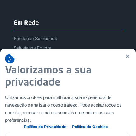
Em Rede
Fundação Salesianos
Salesianos Editora
×
Família Salesiana
Valorizamos a sua
Missão Dom Bosco
Jogos Nacionais Salesianos
privacidade
Utilizamos cookies para melhorar a sua experiência de
navegação e analisar o nosso tráfego. Pode aceitar todos os
cookies, recusar os não essenciais ou escolher as suas
preferências.
Política de Privacidade
Política de Cookies