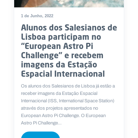
1 de Junho, 2022
Alunos dos Salesianos de
P
Lisboa participam no
O
R
“European Astro Pi
T
A
L
Challenge” e recebem
N
A
imagens da Estação
C
I
O
Espacial Internacional
N
A
L
S
Os alunos dos Salesianos de Lisboa já estão a
a
receber imagens da Estação Espacial
l
Internacional (ISS, International Space Station)
e
s
através dos projetos apresentados no
i
European Astro Pi Challenge. O European
a
Astro Pi Challenge...
n
o
s