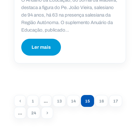
O Anuário da Educação, do Jornal da Madeira,
destaca a figura do Pe. João Vieira, salesiano
de 94 anos, há 63 na presença salesiana da
Região Autónoma. O suplemento Anuário da
Educação, publicado...
Ler mais
1
…
13
14
15
16
17
…
24