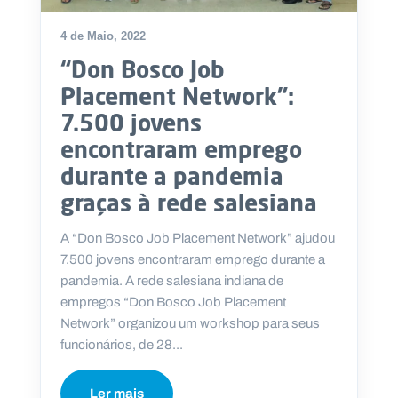
.
p
4 de Maio, 2022
t
“Don Bosco Job
Placement Network”:
A
C
g
o
7.500 jovens
e
n
n
t
encontraram emprego
d
a
durante a pandemia
a
c
t
graças à rede salesiana
o
s
A “Don Bosco Job Placement Network” ajudou
N
e
7.500 jovens encontraram emprego durante a
w
pandemia. A rede salesiana indiana de
s
l
empregos “Don Bosco Job Placement
e
Network” organizou um workshop para seus
tt
e
funcionários, de 28...
r
Ler mais