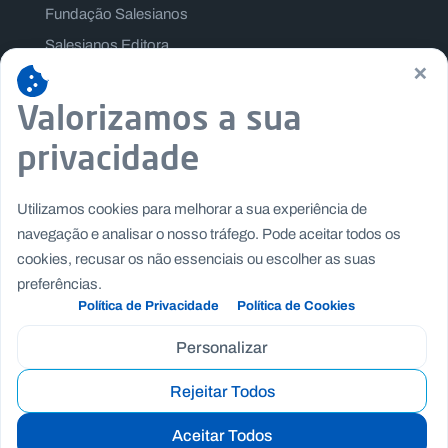
Fundação Salesianos
Salesianos Editora
×
Família Salesiana
Valorizamos a sua
Missão Dom Bosco
Jogos Nacionais Salesianos
privacidade
Utilizamos cookies para melhorar a sua experiência de
navegação e analisar o nosso tráfego. Pode aceitar todos os
cookies, recusar os não essenciais ou escolher as suas
preferências.
Política de Privacidade
Política de Cookies
Personalizar
Rejeitar Todos
Copyright © Fundação Salesianos
|
|
Recrutamento
Canal de Denúncia Interno
Politica de
Aceitar Todos
|
|
Privacidade
Politica de Cookies
Termos e Condições