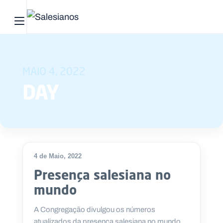
Abrir menu principal
Pesquisar no site
MAIO 4, 2022
Início
DAY
Quem
somos
O
que
4 de Maio, 2022
fazemos
Presença salesiana no
mundo
Recursos
A Congregação divulgou os números
Notícias
atualizados da presença salesiana no mundo.