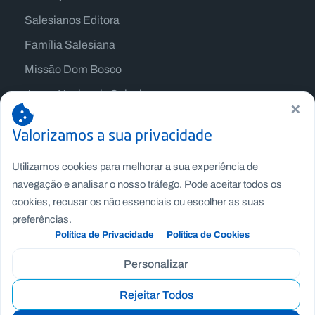
Salesianos Editora
Família Salesiana
Missão Dom Bosco
Jogos Nacionais Salesianos
×
Valorizamos a sua privacidade
Utilizamos cookies para melhorar a sua experiência de
navegação e analisar o nosso tráfego. Pode aceitar todos os
cookies, recusar os não essenciais ou escolher as suas
preferências.
Política de Privacidade
Política de Cookies
Personalizar
Copyright © Fundação Salesianos
Rejeitar Todos
Recrutamento
|
Canal de Denúncia Interno
|
Politica de