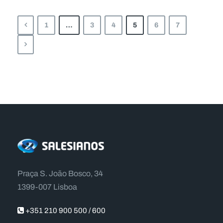
1
…
3
4
5
6
7
Praça S. João Bosco, 34
1399-007 Lisboa
+351 210 900 500 / 600