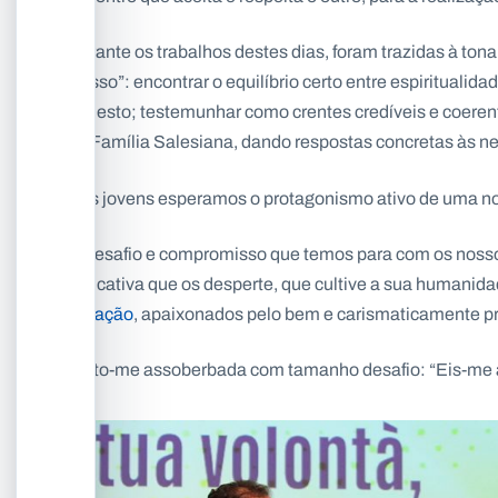
Durante os trabalhos destes dias, foram trazidas à tona 
Nosso”: encontrar o equilíbrio certo entre espirituali
honesto; testemunhar como crentes credíveis e coeren
da Família Salesiana, dando respostas concretas às ne
Dos jovens esperamos o protagonismo ativo de uma 
O desafio e compromisso que temos para com os nosso
educativa que os desperte, que cultive a sua humanida
vocação
, apaixonados pelo bem e carismaticamente pr
Sinto-me assoberbada com tamanho desafio: “Eis-me a