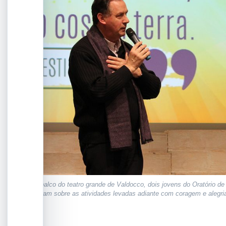
No palco do teatro grande de Valdocco, dois jovens do Oratório d
falaram sobre as atividades levadas adiante com coragem e alegr