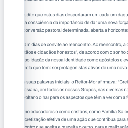
Acredito que estes dias despertaram em cada um daque
Uma consciência da importância de dar uma nova força 
da conversão pastoral determinada, aberta a horizonte
Foram dias de convite ao reencontro. Ao reencontro, a 
cristãos e cidadãos honestos”, de acordo com o sonho
consolidação da nossa identidade como apóstolos e ev
a tarefa que têm: ser protagonistas ativos de uma nov
Nas suas palavras iniciais, o Reitor-Mor afirmava: “C
Salesiana, em todos os nossos Grupos, nas diversas n
de voltar o olhar para os aspectos que têm a ver com a 
Como educadores e como cristãos, como Família Sale
concretização efetiva de uma ação que contribua para a
encontro que aceita e respeita o outro, para a realizaç