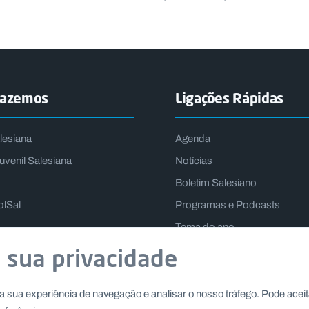
fazemos
Ligações Rápidas
lesiana
Agenda
uvenil Salesiana
Notícias
Boletim Salesiano
olSal
Programas e Podcasts
Tema do ano
Lema do Reitor-Mor
 sua privacidade
a sua experiência de navegação e analisar o nosso tráfego. Pode aceit