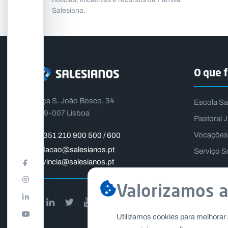
Salesiana.
O que 
Praça S. João Bosco, 34
Escola Sa
1399-007 Lisboa
Pastoral J
Vocações
+351 210 900 500 / 600
fundacao@salesianos.pt
Serviço S
provincia@salesianos.pt
Valorizamos a
Utilizamos cookies para melhorar 