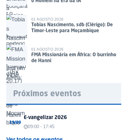
o Homem na Era da IA
01 AGOSTO 2026
Tobias Nascimento, sdb (Clérigo): De
Timor-Leste para Moçambique
01 AGOSTO 2026
FMA Missionária em África: O burrinho
de Hanni
Próximos eventos
E-vangelizar 2026
19/09
09:00 - 17:45
Ver todos os eventos →