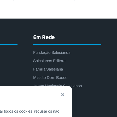
Em Rede
Fundação Salesianos
Salesianos Editora
Família Salesiana
Missão Dom Bosco
Jogos Nacionais Salesianos
×
ar todos os cookies, recusar os não