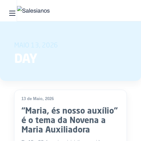
Abrir menu principal
Pesquisar no site
MAIO 13, 2026
Início
DAY
Quem
somos
O
que
13 de Maio, 2026
DESTAQUE
fazemos
“Maria, és nosso auxílio”
é o tema da Novena a
Recursos
Maria Auxiliadora
Notícias