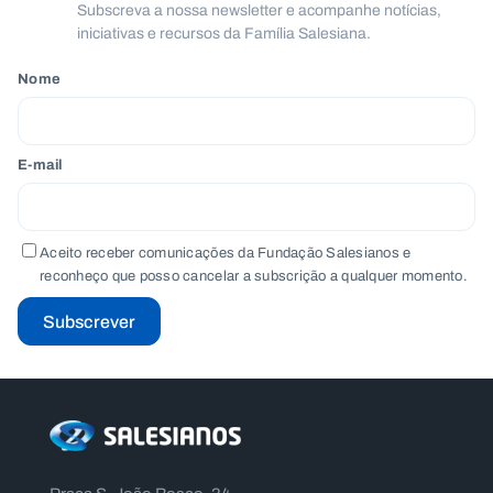
Subscreva a nossa newsletter e acompanhe notícias,
.
p
iniciativas e recursos da Família Salesiana.
t
Nome
A
C
g
o
e
n
E-mail
n
t
d
a
a
c
t
o
Aceito receber comunicações da Fundação Salesianos e
s
reconheço que posso cancelar a subscrição a qualquer momento.
N
Subscrever
e
w
s
l
e
tt
e
r