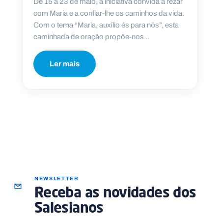
De 15 a 23 de maio, a iniciativa convida a rezar
com Maria e a confiar-lhe os caminhos da vida.
Com o tema “Maria, auxílio és para nós”, esta
caminhada de oração propõe-nos...
P
O
Ler mais
R
T
A
L
N
A
C
I
O
N
A
L
S
a
l
e
s
NEWSLETTER
i
Receba as novidades dos
a
n
Salesianos
o
s