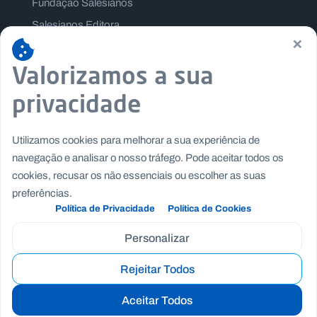
Fundação Salesianos
Salesianos Editora
×
Família Salesiana
Valorizamos a sua
Missão Dom Bosco
Jogos Nacionais Salesianos
privacidade
Utilizamos cookies para melhorar a sua experiência de
navegação e analisar o nosso tráfego. Pode aceitar todos os
cookies, recusar os não essenciais ou escolher as suas
preferências.
Política de Privacidade
Política de Cookies
Personalizar
Rejeitar Todos
Copyright © Fundação Salesianos
|
|
Recrutamento
Canal de Denúncia Interno
Politica de
Aceitar Todos
|
|
Privacidade
Politica de Cookies
Termos e Condições