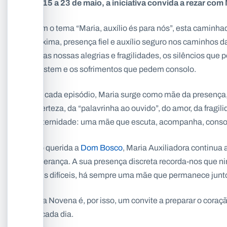
De 15 a 23 de maio, a iniciativa convida a rezar com
Com o tema “Maria, auxílio és para nós”, esta caminh
próxima, presença fiel e auxílio seguro nos caminhos d
lhe as nossas alegrias e fragilidades, os silêncios qu
resistem e os sofrimentos que pedem consolo.
Em cada episódio, Maria surge como mãe da presença, d
incerteza, da “palavrinha ao ouvido”, do amor, da fragi
maternidade: uma mãe que escuta, acompanha, consol
Tão querida a
Dom Bosco
, Maria Auxiliadora continua a
esperança. A sua presença discreta recorda-nos que
mais difíceis, há sempre uma mãe que permanece junto 
Esta Novena é, por isso, um convite a preparar o coração
de cada dia.