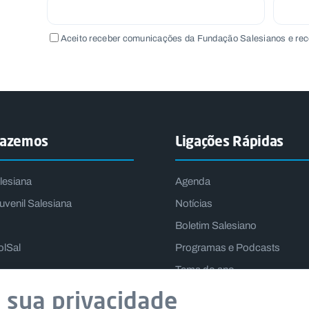
Aceito receber comunicações da Fundação Salesianos e rec
fazemos
Ligações Rápidas
lesiana
Agenda
uvenil Salesiana
Notícias
Boletim Salesiano
olSal
Programas e Podcasts
Tema do ano
Lema do Reitor-Mor
 sua privacidade