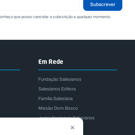
Subscrever
onheço que posso cancelar a subscrição a qualquer momento.
Em Rede
Fundação Salesianos
Salesianos Editora
Família Salesiana
Missão Dom Bosco
Jogos Nacionais Salesianos
×