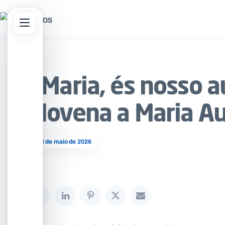
Abrir menu principal
sar no site
“Maria, és nosso a
Novena a Maria Au
13 de maio de 2026