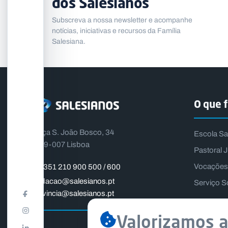
dos Salesianos
Subscreva a nossa newsletter e acompanhe
notícias, iniciativas e recursos da Família
Salesiana.
O que 
Praça S. João Bosco, 34
Escola Sa
1399-007 Lisboa
Pastoral J
Vocações
+351 210 900 500 / 600
fundacao@salesianos.pt
Serviço S
provincia@salesianos.pt
Valorizamos a