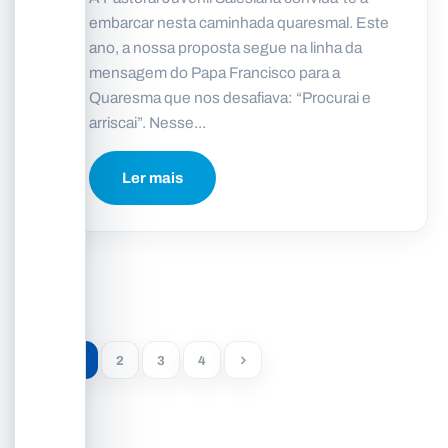
embarcar nesta caminhada quaresmal. Este
ano, a nossa proposta segue na linha da
mensagem do Papa Francisco para a
Quaresma que nos desafiava: “Procurai e
arriscai”. Nesse...
Ler mais
1
2
3
4