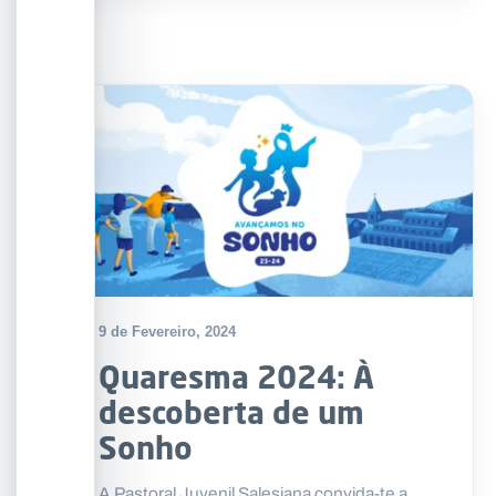
9 de Fevereiro, 2024
Quaresma 2024: À
descoberta de um
Sonho
A Pastoral Juvenil Salesiana convida-te a