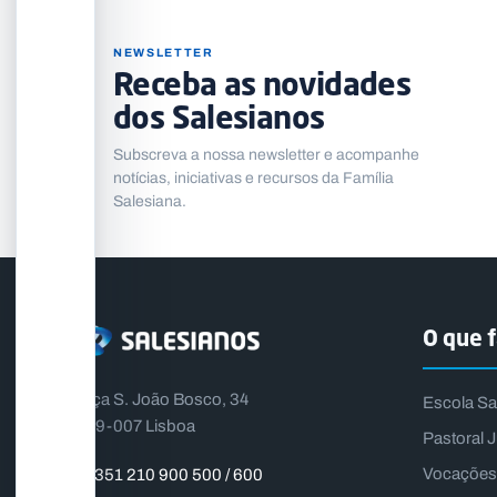
NEWSLETTER
Receba as novidades
dos Salesianos
Subscreva a nossa newsletter e acompanhe
notícias, iniciativas e recursos da Família
Salesiana.
O que 
Praça S. João Bosco, 34
Escola Sa
1399-007 Lisboa
Pastoral J
Vocações
+351 210 900 500 / 600