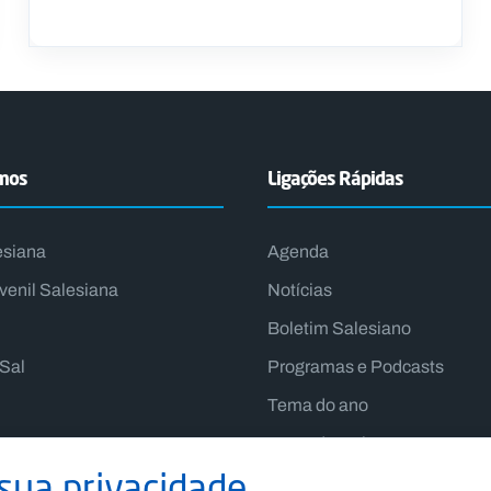
emos
Ligações Rápidas
esiana
Agenda
venil Salesiana
Notícias
Boletim Salesiano
lSal
Programas e Podcasts
Tema do ano
Lema do Reitor-Mor
sua privacidade