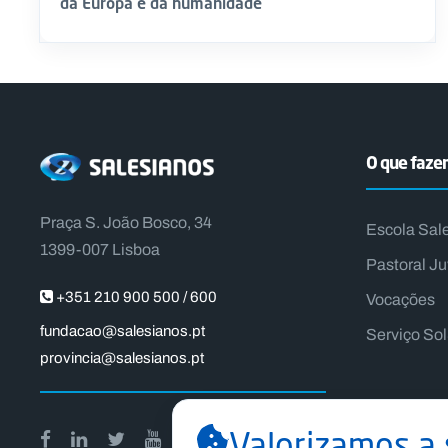
da Europa e da humanidade
O que faz
Praça S. João Bosco, 34
Escola Sal
1399-007 Lisboa
Pastoral Ju
+351 210 900 500 / 600
Vocações
fundacao@salesianos.pt
Serviço So
provincia@salesianos.pt
Valorizamos a 