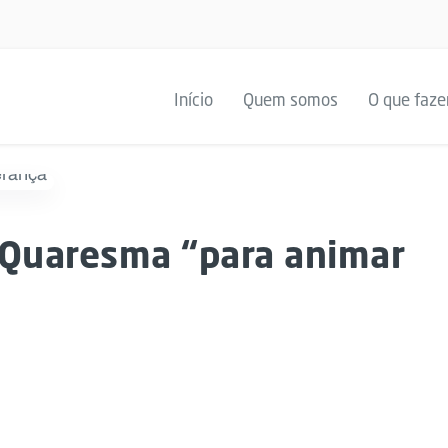
Início
Quem somos
O que faz
a Quaresma “para animar