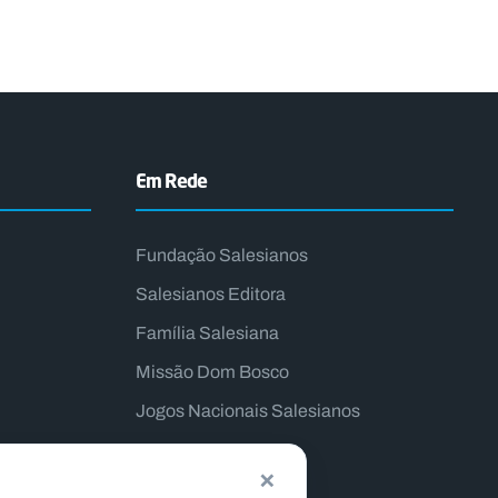
Em Rede
Fundação Salesianos
Salesianos Editora
Família Salesiana
Missão Dom Bosco
Jogos Nacionais Salesianos
×