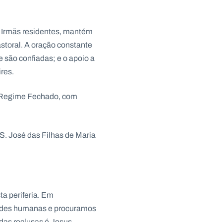
s Irmãs residentes, mantém
storal. A oração constante
he são confiadas; e o apoio a
res.
de Regime Fechado, com
S. José das Filhas de Maria
ta periferia. Em
dades humanas e procuramos
das reclusas é Jesus,