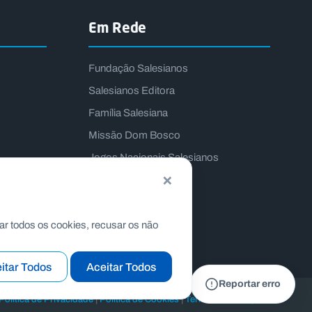
Em Rede
Fundação Salesianos
Salesianos Editora
Família Salesiana
Missão Dom Bosco
Jogos Nacionais Salesianos
×
ar todos os cookies, recusar os não
itar Todos
Aceitar Todos
Reportar erro
|
|
Politica de Privacidade
Politica de Cookies
Termos e Condições