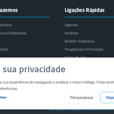
fazemos
Ligações Rápidas
lesiana
Agenda
uvenil Salesiana
Notícias
Boletim Salesiano
olSal
Programas e Podcasts
Tema do ano
Lema do Reitor-Mor
 sua privacidade
a sua experiência de navegação e analisar o nosso tráfego. Pode aceit
eferências.
Personalizar
Reje
okies
|
|
Recrutamento
Canal de Denúncia Interno