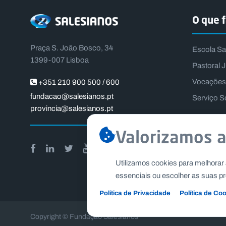
O que 
Praça S. João Bosco, 34
Escola Sa
1399-007 Lisboa
Pastoral J
Vocações
+351 210 900 500 / 600
fundacao@salesianos.pt
Serviço S
provincia@salesianos.pt
Valorizamos a
Utilizamos cookies para melhorar 
essenciais ou escolher as suas pr
Política de Privacidade
Política de Co
Copyright © Fundação Salesianos