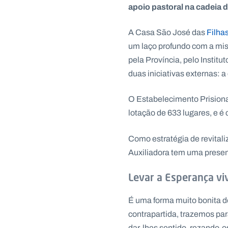
apoio pastoral na cadeia d
A Casa São José das
Filha
um laço profundo com a mis
pela Província, pelo Institu
duas iniciativas externas: a
O Estabelecimento Prisiona
lotação de 633 lugares, e é 
Como estratégia de revital
Auxiliadora tem uma presen
Levar a Esperança vi
É uma forma muito bonita de
contrapartida, trazemos p
dar-lhes sentido, rezando-o