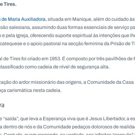
e Tires.
s de Maria Auxiliadora
, situada em Manique, além do cuidado à
são salesiana, assumindo duas formas essenciais de serviço pa
to e pela Igreja, oferecendo suporte espiritual às intenções que l
 catequese e o apoio pastoral na secção feminina da Prisão de Ti
l de Tires foi criado em 1953. É composto por três pavilhões 
classificado como cadeia de nível de segurança alta.
ização do ardor missionário das origens, a Comunidade da Casa 
ça carismática nesta cadeia.
va
 “saída”, que leva a Esperança viva que é Jesus Libertador, a es
ara dentro de nós e da Comunidade pedaços dolorosos de reali
s. Contudo, quem responde, na verdade, aos infinitos “porquês” 