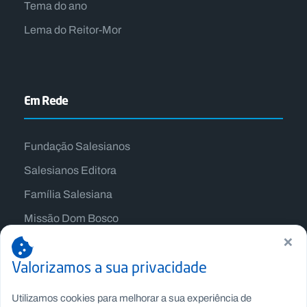
Tema do ano
Lema do Reitor-Mor
Em Rede
Fundação Salesianos
Salesianos Editora
Família Salesiana
Missão Dom Bosco
×
Jogos Nacionais Salesianos
Valorizamos a sua privacidade
Utilizamos cookies para melhorar a sua experiência de