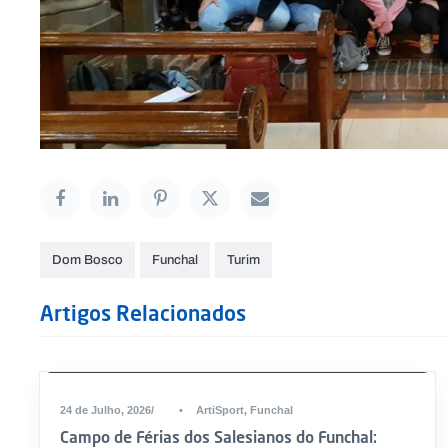
Dom Bosco
Funchal
Turim
Artigos Relacionados
24 de Julho, 2026
•
ArtiSport
,
Funchal
Campo de Férias dos Salesianos do Funchal: