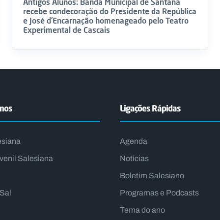
Antigos Alunos: Banda Municipal de Santana
recebe condecoração do Presidente da República
e José d’Encarnação homenageado pelo Teatro
Experimental de Cascais
emos
Ligações Rápidas
esiana
Agenda
venil Salesiana
Notícias
Boletim Salesiano
lSal
Programas e Podcasts
Tema do ano