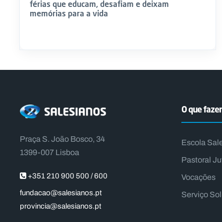
férias que educam, desafiam e deixam
memórias para a vida
O que faz
Praça S. João Bosco, 34
Escola Sal
1399-007 Lisboa
Pastoral Ju
+351 210 900 500 / 600
Vocações
fundacao@salesianos.pt
Serviço So
provincia@salesianos.pt