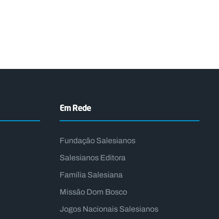
Em Rede
Fundação Salesianos
Salesianos Editora
Família Salesiana
Missão Dom Bosco
Jogos Nacionais Salesianos