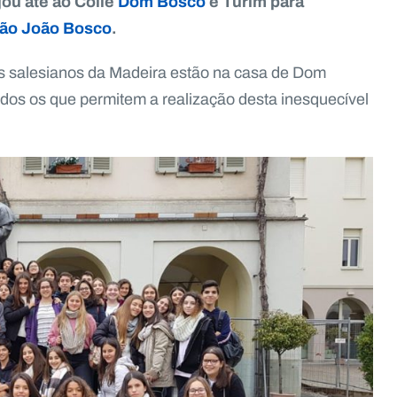
jou até ao Colle
Dom Bosco
e Turim para
ão João Bosco
.
os salesianos da Madeira estão na casa de Dom
odos os que permitem a realização desta inesquecível