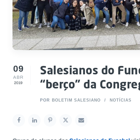
09
Salesianos do Fun
ABR
“berço” da Congr
2019
POR
BOLETIM SALESIANO
NOTÍCIAS