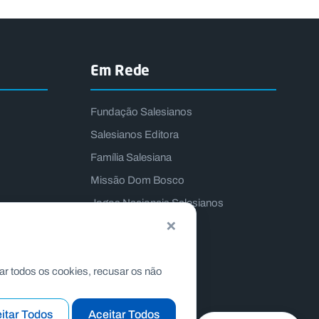
Em Rede
Fundação Salesianos
Salesianos Editora
Família Salesiana
Missão Dom Bosco
Jogos Nacionais Salesianos
×
ar todos os cookies, recusar os não
itar Todos
Aceitar Todos