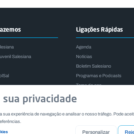
fazemos
Ligações Rápidas
lesiana
Agenda
uvenil Salesiana
Notícias
Boletim Salesiano
olSal
Programas e Podcasts
Tema do ano
Lema do Reitor-Mor
 sua privacidade
a sua experiência de navegação e analisar o nosso tráfego. Pode aceit
eferências.
Personalizar
Reje
okies