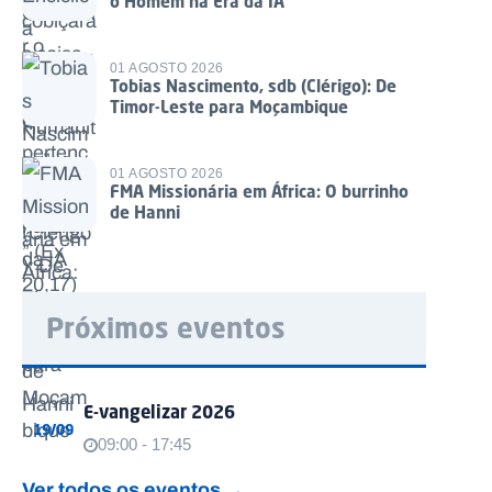
o Homem na Era da IA
01 AGOSTO 2026
Tobias Nascimento, sdb (Clérigo): De
Timor-Leste para Moçambique
01 AGOSTO 2026
FMA Missionária em África: O burrinho
de Hanni
Próximos eventos
E-vangelizar 2026
19/09
09:00 - 17:45
Ver todos os eventos →