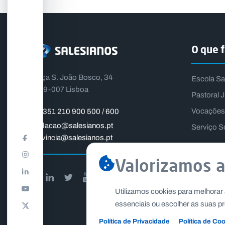
O que 
Praça S. João Bosco, 34
Escola Sa
1399-007 Lisboa
Pastoral J
Vocações
+351 210 900 500 / 600
fundacao@salesianos.pt
Serviço S
provincia@salesianos.pt
Valorizamos a
Utilizamos cookies para melhorar 
essenciais ou escolher as suas pr
Política de Privacidade
Política de Co