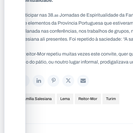
Participar nas 38.
Jornadas de Espiritualidade da Fam
as
sete elementos da Província Portuguesa que estiveram 
explanada nas conferências, nos trabalhos de grupos, 
Salesiana ali presentes. Foi repetido à saciedade: “A sa
O Reitor-Mor repetiu muitas vezes este convite, quer q
meio do pátio, ou noutro lugar informal, prodigalizava
Família Salesiana
Lema
Reitor-Mor
Turim