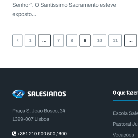
Senhor”. O Santíssimo Sacramento esteve
exposto...
1
…
7
8
9
10
11
…
O que faz
Praça S. João Bosco, 34
Escola Sal
1399-007 Lisboa
Pastoral Ju
+351 210 900 500 / 600
Vocações