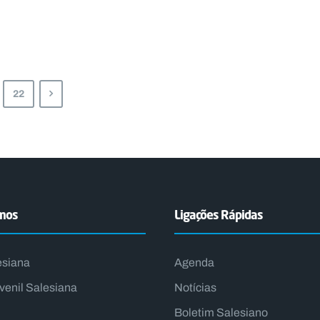
22
emos
Ligações Rápidas
esiana
Agenda
venil Salesiana
Notícias
Boletim Salesiano