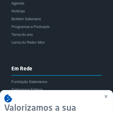
Agenda
Notícias
Boletim Salesiano
Programas e Podcasts
Tema do ano
Lema do Reitor-Mor
Em Rede
Fundação Salesianos
Salesianos Editora
×
Família Salesiana
Valorizamos a sua
Missão Dom Bosco
Jogos Nacionais Salesianos