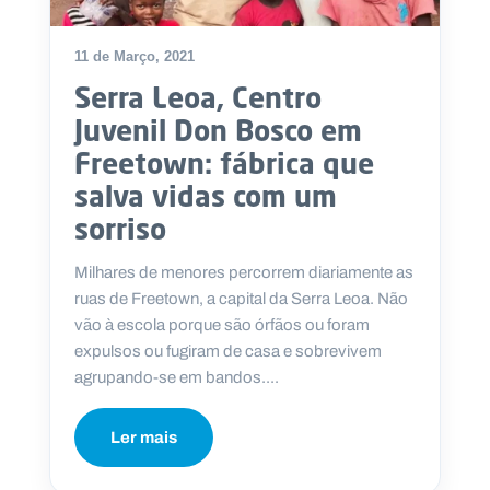
11 de Março, 2021
Serra Leoa, Centro
P
Juvenil Don Bosco em
O
R
Freetown: fábrica que
T
A
L
salva vidas com um
N
A
sorriso
C
I
O
N
Milhares de menores percorrem diariamente as
A
L
ruas de Freetown, a capital da Serra Leoa. Não
S
a
vão à escola porque são órfãos ou foram
l
expulsos ou fugiram de casa e sobrevivem
e
agrupando-se em bandos....
s
i
a
Ler mais
n
o
s