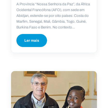
A Província “Nossa Senhora da Paz”, da África
Ocidental Francófona (AFO), com sede em
Abidjan, estende-se por oito países: Costa do
Marfim, Senegal, Mali, Gâmbia, Togo, Guiné,
Burkina Faso e Benim. No contexto...
Ler mais