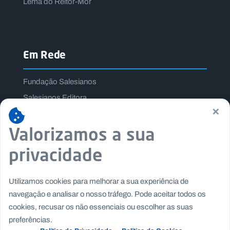
Lema do Reitor-Mor
Em Rede
Fundação Salesianos
Salesianos Editora
×
Família Salesiana
Valorizamos a sua
Missão Dom Bosco
Jogos Nacionais Salesianos
privacidade
Utilizamos cookies para melhorar a sua experiência de
navegação e analisar o nosso tráfego. Pode aceitar todos os
cookies, recusar os não essenciais ou escolher as suas
preferências.