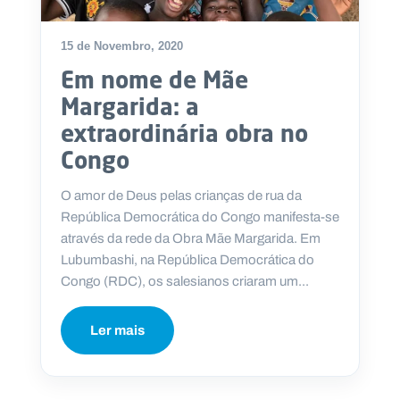
15 de Novembro, 2020
Em nome de Mãe
P
Margarida: a
O
R
extraordinária obra no
T
A
L
Congo
N
A
C
I
O amor de Deus pelas crianças de rua da
O
N
República Democrática do Congo manifesta-se
A
L
através da rede da Obra Mãe Margarida. Em
S
Lubumbashi, na República Democrática do
a
l
Congo (RDC), os salesianos criaram um...
e
s
i
Ler mais
a
n
o
s