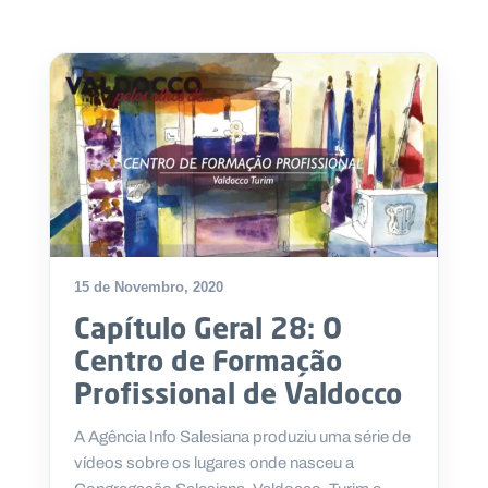
.
p
t
A
C
g
o
e
n
n
t
d
a
a
c
t
o
s
15 de Novembro, 2020
N
e
Capítulo Geral 28: O
w
s
Centro de Formação
l
Profissional de Valdocco
e
tt
e
A Agência Info Salesiana produziu uma série de
r
vídeos sobre os lugares onde nasceu a