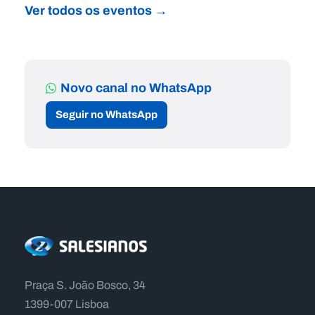
Ver todos os eventos →
Novo canal no WhatsApp
Seguir no WhatsApp
Praça S. João Bosco, 34
1399-007 Lisboa