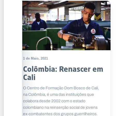
1 de Maio, 2021
Colômbia: Renascer em
Cali
O Centro de Formação Dom Bosco de Cali,
na Colômbia, é uma das instituições que
colabora desde 2002 com o estado
colombiano na reinserção social de jovens
ex-combatentes dos grupos guerrilheiros.