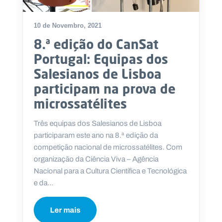
10 de Novembro, 2021
8.ª edição do CanSat
P
Portugal: Equipas dos
O
R
Salesianos de Lisboa
T
A
L
participam na prova de
N
A
microssatélites
C
I
O
N
Três equipas dos Salesianos de Lisboa
A
L
participaram este ano na 8.ª edição da
S
a
competição nacional de microssatélites. Com
l
organização da Ciência Viva – Agência
e
Nacional para a Cultura Científica e Tecnológica
s
i
e da...
a
n
o
Ler mais
s