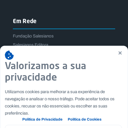
Em Rede
Fundação Salesianos
Salesianos Editora
×
Família Salesiana
Valorizamos a sua
Missão Dom Bosco
Jogos Nacionais Salesianos
privacidade
Utilizamos cookies para melhorar a sua experiência de
navegação e analisar o nosso tráfego. Pode aceitar todos os
cookies, recusar os não essenciais ou escolher as suas
preferências.
Política de Privacidade
Política de Cookies