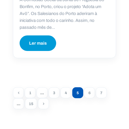
Bonfim, no Porto, criou o projeto “Adota um
Avô”. Os Salesianos do Porto aderiram à
iniciativa com todo o carinho. Assim, no
passado mês de...
Ler mais
1
…
3
4
5
6
7
…
15