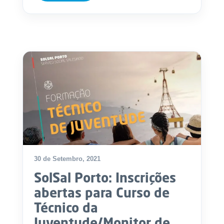
.
p
t
A
C
g
o
e
n
n
t
d
a
a
c
t
o
s
N
e
w
30 de Setembro, 2021
s
l
SolSal Porto: Inscrições
e
tt
abertas para Curso de
e
r
Técnico da
Juventude/Monitor de