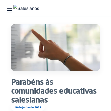
Abrir menu principal
Pesquisar no site
Início
Quem
somos
O
que
Parabéns às
fazemos
comunidades educativas
Recursos
salesianas
Notícias
16 de junho de 2021