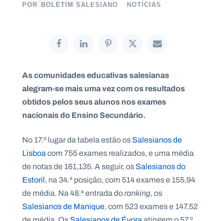
POR
BOLETIM SALESIANO
NOTÍCIAS
P
O
R
T
As comunidades educativas salesianas
A
L
alegram-se mais uma vez com os resultados
N
A
obtidos pelos seus alunos nos exames
C
I
O
nacionais do Ensino Secundário.
N
A
L
S
No 17.º lugar da tabela estão os
Salesianos de
a
Lisboa
com 755 exames realizados, e uma média
l
e
de notas de 161,135. A seguir, os
Salesianos do
s
Estoril
, na 34.ª posição, com 514 exames e 155,94
i
a
de média. Na 48.ª entrada do
ranking
, os
n
Salesianos de Manique
, com 523 exames e 147,52
o
s
de média. Os
Salesianos de Évora
atingem o 57.º