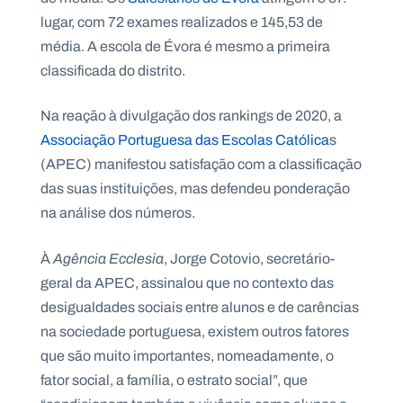
.
lugar, com 72 exames realizados e 145,53 de
p
t
média. A escola de Évora é mesmo a primeira
classificada do distrito.
A
C
Na reação à divulgação dos rankings de 2020, a
g
o
e
n
Associação Portuguesa das Escolas Católica
s
n
t
d
a
(APEC) manifestou satisfação com a classificação
a
c
das suas instituições, mas defendeu ponderação
t
o
na análise dos números.
s
N
À
Agência Ecclesia
, Jorge Cotovio, secretário-
e
w
geral da APEC, assinalou que no contexto das
s
l
desigualdades sociais entre alunos e de carências
e
na sociedade portuguesa, existem outros fatores
tt
e
que são muito importantes, nomeadamente, o
r
fator social, a família, o estrato social”, que