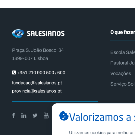
O que faz
Praça S. João Bosco, 34
Escola Sal
1399-007 Lisboa
Pastoral Ju
+351 210 900 500 / 600
Vocações
fundacao@salesianos.pt
Serviço So
provincia@salesianos.pt
Valorizamos a 
Utilizamos cookies para melhorar 