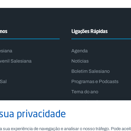
emos
Ligações Rápidas
esiana
Agenda
venil Salesiana
Notícias
Boletim Salesiano
lSal
Programas e Podcasts
Tema do ano
Lema do Reitor-Mor
sua privacidade
a sua experiência de navegação e analisar o nosso tráfego. Pode aceit