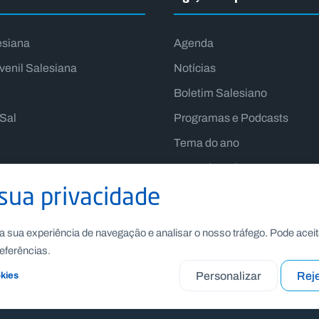
esiana
Agenda
venil Salesiana
Notícias
Boletim Salesiano
lSal
Programas e Podcasts
Tema do ano
Lema do Reitor-Mor
sua privacidade
a sua experiência de navegação e analisar o nosso tráfego. Pode aceit
eferências.
Personalizar
Reje
okies
Recrutamento
|
Canal de Denúncia Interno