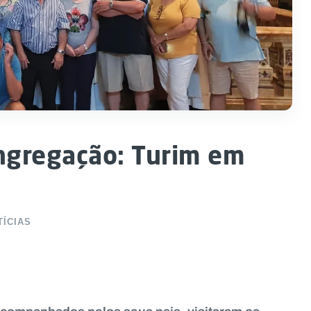
ongregação: Turim em
TÍCIAS