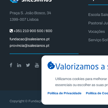
Praça S. João Bosco, 34
Escola Sal
1399-007 Lisboa
Pastoral Ju
+351 210 900 500 / 600
Vocações
fundacao@salesianos.pt
Serviço So
provincia@salesianos.pt
Valorizamos a 
Utilizamos cookies para melhorar 
essenciais ou escolher as suas pr
Política de Privacidade
Política de Co
Copyright © Fundação Salesianos