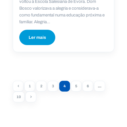
voltou à Escola Salesiana de Évora. Dom
Bosco valorizava a alegria e considerava-a
como fundamental numa educação próxima e
familiar. Alegria...
Ler mais
1
2
3
4
5
6
…
10