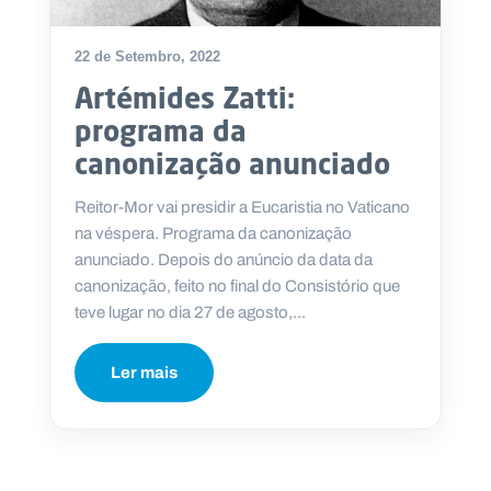
22 de Setembro, 2022
Artémides Zatti:
P
programa da
O
R
canonização anunciado
T
A
L
N
Reitor-Mor vai presidir a Eucaristia no Vaticano
A
C
na véspera. Programa da canonização
I
O
anunciado. Depois do anúncio da data da
N
A
canonização, feito no final do Consistório que
L
S
teve lugar no dia 27 de agosto,...
a
l
e
Ler mais
s
i
a
n
o
s