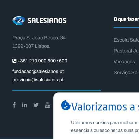
O que faz
Praça S. João Bosco, 34
Escola Sal
1399-007 Lisboa
Pastoral Ju
+351 210 900 500 / 600
Vocações
fundacao@salesianos.pt
Serviço So
provincia@salesianos.pt
Valorizamos a 
Utilizamos cookies para melhorar 
essenciais ou escolher as suas pr