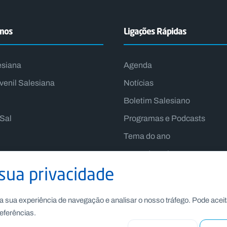
emos
Ligações Rápidas
esiana
Agenda
venil Salesiana
Notícias
Boletim Salesiano
lSal
Programas e Podcasts
Tema do ano
Lema do Reitor-Mor
sua privacidade
a sua experiência de navegação e analisar o nosso tráfego. Pode aceit
eferências.