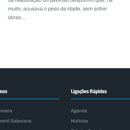
muito, acusava o peso da idade, sem sofrer
obras...
emos
Ligações Rápidas
esiana
Agenda
venil Salesiana
Notícias