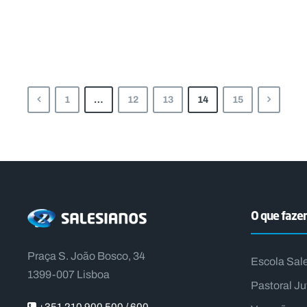
1
…
12
13
14
15
O que faz
Praça S. João Bosco, 34
Escola Sal
1399-007 Lisboa
Pastoral Ju