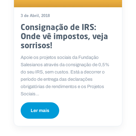
3 de Abril, 2018
Consignação de IRS:
P
Onde vê impostos, veja
O
R
sorrisos!
T
A
L
N
Apoie os projetos sociais da Fundação
A
C
Salesianos através da consignação de 0,5%
I
O
do seu IRS, sem custos. Está a decorrer o
N
A
período de entrega das declarações
L
S
obrigatórias de rendimentos e os Projetos
a
Sociais...
l
e
s
Ler mais
i
a
n
o
s