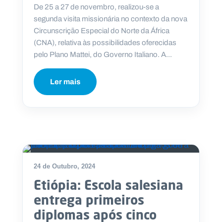
.
De 25 a 27 de novembro, realizou-se a
p
segunda visita missionária no contexto da nova
t
Circunscrição Especial do Norte da África
(CNA), relativa às possibilidades oferecidas
pelo Plano Mattei, do Governo Italiano. A...
A
C
g
o
e
n
n
t
Ler mais
d
a
a
c
t
o
s
N
e
w
s
24 de Outubro, 2024
l
e
Etiópia: Escola salesiana
tt
e
entrega primeiros
r
diplomas após cinco