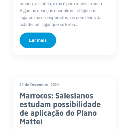
mundo, a Libéria, a rua é para muitos a casa.
Algumas crianças encontram refúgio nos
lugares mais inesperados: os cemitérios da
cidade, um lugar que se torna...
P
O
R
Ler mais
T
A
L
N
A
C
I
O
N
A
L
S
a
12 de Dezembro, 2024
l
Marrocos: Salesianos
e
s
estudam possibilidade
i
de aplicação do Plano
a
n
Mattei
o
s