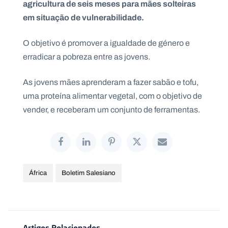
agricultura de seis meses para mães solteiras
em situação de vulnerabilidade.
O objetivo é promover a igualdade de género e
P
erradicar a pobreza entre as jovens.
O
R
T
A
As jovens mães aprenderam a fazer sabão e tofu,
L
N
uma proteína alimentar vegetal, com o objetivo de
A
C
vender, e receberam um conjunto de ferramentas.
I
O
N
A
L
S
a
l
e
África
Boletim Salesiano
s
i
a
n
o
s
Artigos Relacionados