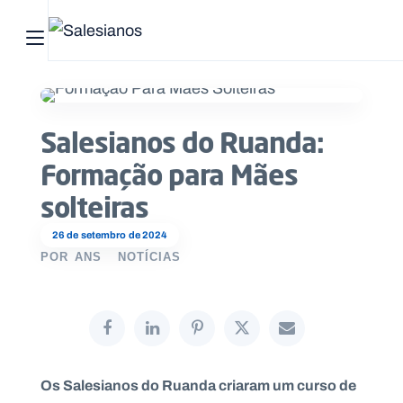
Abrir menu principal
Pesquisar no site
Salesianos do Ruanda:
Início
Formação para Mães
Quem
solteiras
somos
26 de setembro de 2024
O
POR
ANS
NOTÍCIAS
que
fazemos
Recursos
Os Salesianos do Ruanda criaram um curso de
Notícias