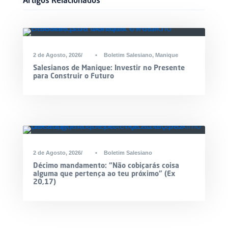
.
p
t
2 de Agosto, 2026
•
Boletim Salesiano
,
Manique
A
C
g
o
Salesianos de Manique: Investir no Presente
e
n
para Construir o Futuro
n
t
d
a
a
c
t
o
s
N
e
2 de Agosto, 2026
•
Boletim Salesiano
w
s
Décimo mandamento: “Não cobiçarás coisa
l
alguma que pertença ao teu próximo” (Ex
e
20,17)
tt
e
r