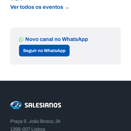
Ver todos os eventos →
Novo canal no WhatsApp
Seguir no WhatsApp
Praça S. João Bosco, 34
1399-007 Lisboa